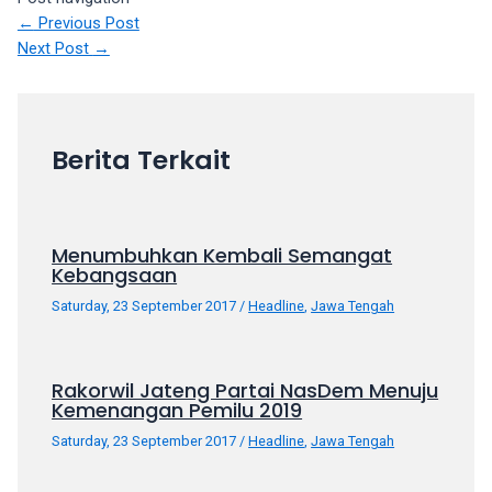
←
Previous Post
your
Next Post
→
favorite
one:
amateur
porn
videos,
Berita Terkait
anal,
big
ass,
blonde,
Menumbuhkan Kembali Semangat
Kebangsaan
brunette,
etc.
Saturday, 23 September 2017
/
Headline
,
Jawa Tengah
You
will
also
Rakorwil Jateng Partai NasDem Menuju
find
Kemenangan Pemilu 2019
gay
Saturday, 23 September 2017
/
Headline
,
Jawa Tengah
and
transsexual