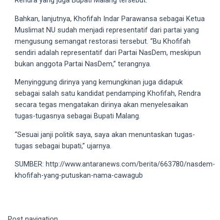
Rendra yang juga Bupati Malang tersebut.
18Tube.tv
you’ll
Bahkan, lanjutnya, Khofifah Indar Parawansa sebagai Ketua
also
Muslimat NU sudah menjadi representatif dari partai yang
find
mengusung semangat restorasi tersebut. “Bu Khofifah
exclusive
sendiri adalah representatif dari Partai NasDem, meskipun
porn
bukan anggota Partai NasDem,” terangnya.
productions
Menyinggung dirinya yang kemungkinan juga didapuk
shot
sebagai salah satu kandidat pendamping Khofifah, Rendra
by
secara tegas mengatakan dirinya akan menyelesaikan
ourselves.
tugas-tugasnya sebagai Bupati Malang.
Surf
around
“Sesuai janji politik saya, saya akan menuntaskan tugas-
each
tugas sebagai bupati,” ujarnya.
of
our
SUMBER: http://www.antaranews.com/berita/663780/nasdem-
categorized
khofifah-yang-putuskan-nama-cawagub
sex
sections
and
Post navigation
choose