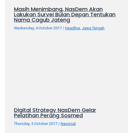
porn
Masih Menimbang, NasDem Akan
videos
Lakukan Survei Bulan Depan Tentukan
in
Nama Cagub Jateng
their
Wednesday, 4 October 2017
/
Headline
,
Jawa Tengah
corresponding
sections
on
our
website.
Watching
porn
videos
is
completely
free!
Digital Strategy NasDem Gelar
Pelatihan Perang Sosmed
Thursday, 5 October 2017
/
Nasional