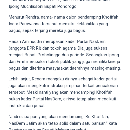
5
Ipong Muchlissoni Bupati Ponorogo.
working
Menurut Rendra, nama- nama calon pendamping Khofifah
days.
Indar Parawansa tersebut memiliki elektabilitas yang
You
bagus, sepak terjang mereka juga bagus.
can
also
Hasan Aminuddin merupakan kader Partai NasDem
use
(anggota DPR RI) dan tokoh agama. Dia juga sukses
our
menjadi Bupati Probolinggo dua periode. Sedangkan Ipong
embed
dan Emil merupakan tokoh publik yang juga memiliki kinerja
code
bagus dan diterima masyarakat daerahnya masing-masing.
to
Lebih lanjut, Rendra mengaku dirinya sebagai kader partai
share
juga akan mengikuti instruksi pimpinan terkait pencalonan
our
tersebut. Meski nanti yang akan mendampingi Khofifah
porn
bukan kader Partai NasDem, dirinya tetap akan mengikuti
videos
instruksi dari pusat.
on
other
“Jadi siapa pun yang akan mendampingi Bu Khofifah,
websites.
NasDem Jatim akan tetap solid dalam satu barisan,” kata
On