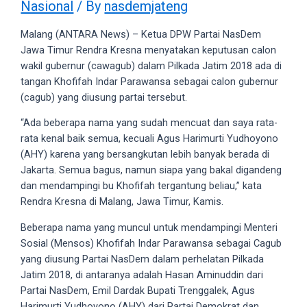
Nasional
/ By
nasdemjateng
videos
to
Malang (ANTARA News) – Ketua DPW Partai NasDem
our
Jawa Timur Rendra Kresna menyatakan keputusan calon
website
wakil gubernur (cawagub) dalam Pilkada Jatim 2018 ada di
in
tangan Khofifah Indar Parawansa sebagai calon gubernur
several
(cagub) yang diusung partai tersebut.
different
formats.
“Ada beberapa nama yang sudah mencuat dan saya rata-
18tube
rata kenal baik semua, kecuali Agus Harimurti Yudhoyono
Every
(AHY) karena yang bersangkutan lebih banyak berada di
porn
Jakarta. Semua bagus, namun siapa yang bakal digandeng
video
dan mendampingi bu Khofifah tergantung beliau,” kata
you
Rendra Kresna di Malang, Jawa Timur, Kamis.
upload
will
Beberapa nama yang muncul untuk mendampingi Menteri
be
Sosial (Mensos) Khofifah Indar Parawansa sebagai Cagub
processed
yang diusung Partai NasDem dalam perhelatan Pilkada
in
Jatim 2018, di antaranya adalah Hasan Aminuddin dari
up
Partai NasDem, Emil Dardak Bupati Trenggalek, Agus
to
Harimurti Yudhoyono (AHY) dari Partai Demokrat dan