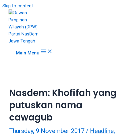
18Tube.tv
Skip to content
is
a
free
hosting
service
for
Main Menu
porn
videos.
You
can
create
Nasdem: Khofifah yang
your
verified
putuskan nama
user
account
cawagub
to
upload
Thursday, 9 November 2017
/
Headline
,
porn