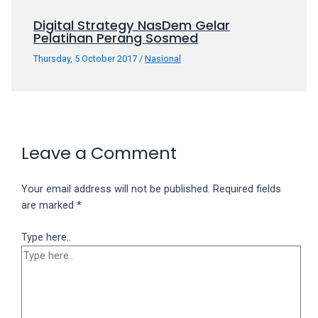
porn
Digital Strategy NasDem Gelar
videos
Pelatihan Perang Sosmed
in
their
Thursday, 5 October 2017
/
Nasional
corresponding
sections
on
our
website.
Leave a Comment
Watching
porn
videos
Your email address will not be published.
Required fields
is
are marked
*
completely
free!
Type here..