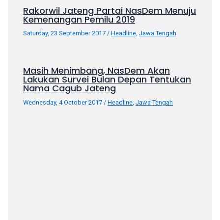
Rakorwil Jateng Partai NasDem Menuju
your
Kemenangan Pemilu 2019
favorite
one:
Saturday, 23 September 2017
/
Headline
,
Jawa Tengah
amateur
porn
videos,
Masih Menimbang, NasDem Akan
Lakukan Survei Bulan Depan Tentukan
anal,
Nama Cagub Jateng
big
ass,
Wednesday, 4 October 2017
/
Headline
,
Jawa Tengah
blonde,
brunette,
etc.
You
will
also
find
gay
and
transsexual