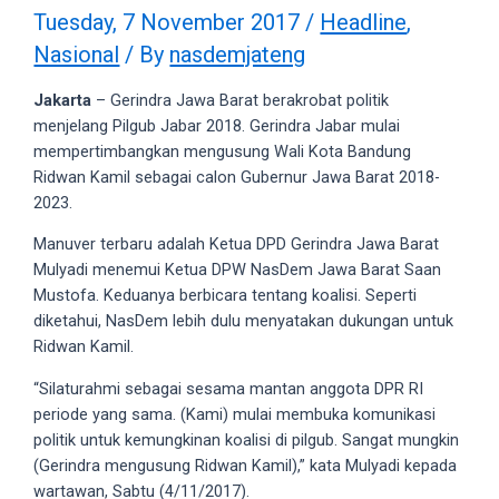
videos
Tuesday, 7 November 2017
/
Headline
,
to
Nasional
/ By
nasdemjateng
our
website
Jakarta
– Gerindra Jawa Barat berakrobat politik
in
menjelang Pilgub Jabar 2018. Gerindra Jabar mulai
several
mempertimbangkan mengusung Wali Kota Bandung
different
Ridwan Kamil sebagai calon Gubernur Jawa Barat 2018-
formats.
2023.
18tube
Every
Manuver terbaru adalah Ketua DPD Gerindra Jawa Barat
porn
Mulyadi menemui Ketua DPW NasDem Jawa Barat Saan
video
Mustofa. Keduanya berbicara tentang koalisi. Seperti
you
diketahui, NasDem lebih dulu menyatakan dukungan untuk
upload
Ridwan Kamil.
will
“Silaturahmi sebagai sesama mantan anggota DPR RI
be
periode yang sama. (Kami) mulai membuka komunikasi
processed
politik untuk kemungkinan koalisi di pilgub. Sangat mungkin
in
(Gerindra mengusung Ridwan Kamil),” kata Mulyadi kepada
up
wartawan, Sabtu (4/11/2017).
to