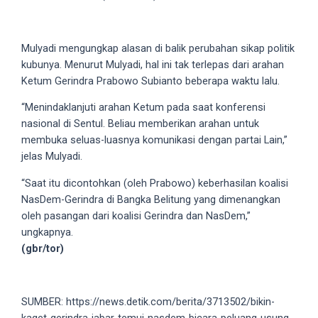
5
working
days.
Mulyadi mengungkap alasan di balik perubahan sikap politik
You
kubunya. Menurut Mulyadi, hal ini tak terlepas dari arahan
can
Ketum Gerindra Prabowo Subianto beberapa waktu lalu.
also
“Menindaklanjuti arahan Ketum pada saat konferensi
use
nasional di Sentul. Beliau memberikan arahan untuk
our
membuka seluas-luasnya komunikasi dengan partai Lain,”
embed
jelas Mulyadi.
code
to
“Saat itu dicontohkan (oleh Prabowo) keberhasilan koalisi
share
NasDem-Gerindra di Bangka Belitung yang dimenangkan
our
oleh pasangan dari koalisi Gerindra dan NasDem,”
porn
ungkapnya.
videos
(gbr/tor)
on
other
websites.
SUMBER: https://news.detik.com/berita/3713502/bikin-
On