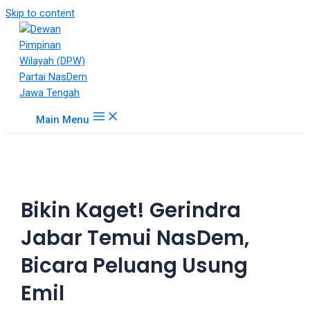
18Tube.tv
Skip to content
is
a
free
hosting
service
for
Main Menu
porn
videos.
You
can
create
Bikin Kaget! Gerindra
your
verified
Jabar Temui NasDem,
user
account
Bicara Peluang Usung
to
upload
Emil
porn