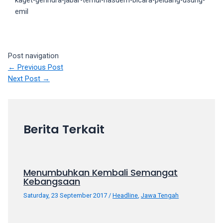
kaget-gerindra-jabar-temui-nasdem-bicara-peluang-usung-
18Tube.tv
emil
you’ll
also
find
exclusive
Post navigation
porn
←
Previous Post
productions
Next Post
→
shot
by
ourselves.
Surf
Berita Terkait
around
each
of
our
Menumbuhkan Kembali Semangat
categorized
Kebangsaan
sex
Saturday, 23 September 2017
/
Headline
,
Jawa Tengah
sections
and
choose