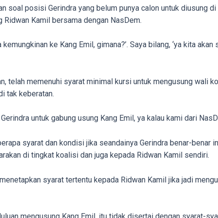
 soal posisi Gerindra yang belum punya calon untuk diusung di 
ung Ridwan Kamil bersama dengan NasDem.
kemungkinan ke Kang Emil, gimana?’. Saya bilang, ‘ya kita akan 
n, telah memenuhi syarat minimal kursi untuk mengusung wali ko
i tak keberatan.
erindra untuk gabung usung Kang Emil, ya kalau kami dari NasD
apa syarat dan kondisi jika seandainya Gerindra benar-benar in
arakan di tingkat koalisi dan juga kepada Ridwan Kamil sendiri.
menetapkan syarat tertentu kepada Ridwan Kamil jika jadi mengus
 duluan mengusung Kang Emil, itu tidak disertai dengan syarat-s