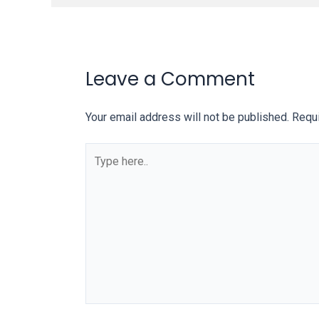
our
categorized
sex
sections
Leave a Comment
and
choose
Your email address will not be published.
Requi
your
favorite
Type
one:
here..
amateur
porn
videos,
anal,
big
ass,
blonde,
brunette,
etc.