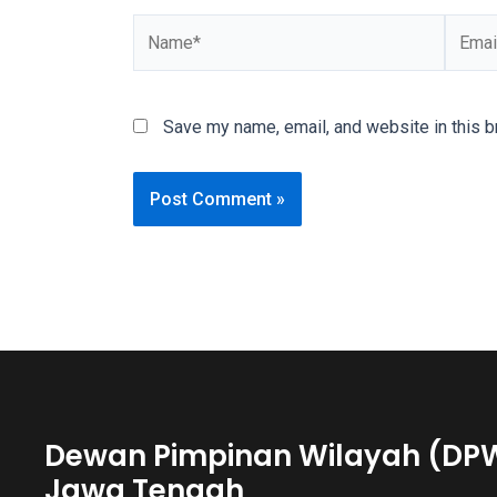
You
Name*
Email*
will
also
find
Save my name, email, and website in this b
gay
and
transsexual
porn
videos
in
their
corresponding
sections
on
our
website.
Dewan Pimpinan Wilayah (DP
Watching
Jawa Tengah
porn