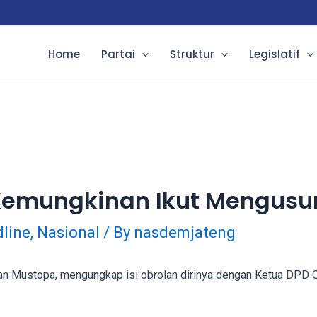
Home
Partai
Struktur
Legislatif
Kemungkinan Ikut Mengusu
line
,
Nasional
/ By
nasdemjateng
ustopa, mengungkap isi obrolan dirinya dengan Ketua DPD Ger