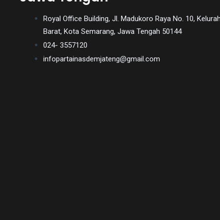
videos
Royal Office Building, Jl. Madukoro Raya No. 10, Kel
is
Barat, Kota Semarang, Jawa Tengah 50144
completely
024- 3557120
free!
infopartainasdemjateng@gmail.com