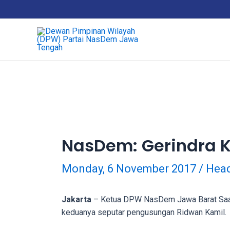
Skip
18Tube.tv
to
is
content
a
free
hosting
service
for
porn
videos.
You
can
NasDem: Gerindra 
create
your
Monday, 6 November 2017
/
Head
verified
user
account
Jakarta
– Ketua DPW NasDem Jawa Barat Saan M
to
keduanya seputar pengusungan Ridwan Kamil.
upload