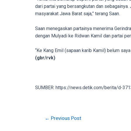
in
dari partai yang bersangkutan dan sebagainya.
up
masyarakat Jawa Barat saja,” terang Saan.
to
5
Saan menegaskan partainya menerima Gerindra 
working
dengan Mulyadi ke Ridwan Kamil dan partai pen
days.
You
“Ke Kang Emil (sapaan karib Kamil) belum saya
can
(gbr/rvk)
also
use
our
embed
SUMBER: https://news.detik.com/berita/d-37
code
to
share
our
Post
←
Previous Post
porn
navigation
videos