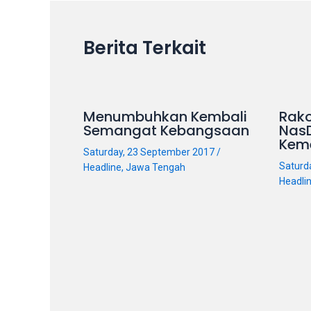
on
other
Berita Terkait
websites.
On
18Tube.tv
you’ll
Menumbuhkan Kembali
Rako
also
Semangat Kebangsaan
Nas
find
Kem
exclusive
Saturday, 23 September 2017
/
Saturd
Headline
,
Jawa Tengah
porn
Headli
productions
shot
by
ourselves.
Surf
around
each
of