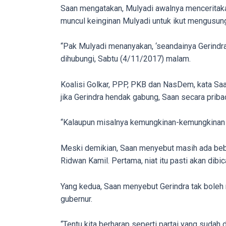
porn
Saan mengatakan, Mulyadi awalnya menceritakan
videos
muncul keinginan Mulyadi untuk ikut mengus
to
our
“Pak Mulyadi menanyakan, ‘seandainya Gerindra 
website
dihubungi, Sabtu (4/11/2017) malam.
in
several
Koalisi Golkar, PPP, PKB dan NasDem, kata Saa
different
jika Gerindra hendak gabung, Saan secara pribad
formats.
18tube
“Kalaupun misalnya kemungkinan-kemungkinan G
Every
porn
Meski demikian, Saan menyebut masih ada beber
video
Ridwan Kamil. Pertama, niat itu pasti akan dibic
you
upload
Yang kedua, Saan menyebut Gerindra tak boleh 
will
gubernur.
be
processed
“Tentu kita berharap seperti partai yang sudah