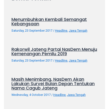
your
favorite
one:
Menumbuhkan Kembali Semangat
amateur
Kebangsaan
porn
Saturday, 23 September 2017
/
Headline
,
Jawa Tengah
videos,
anal,
big
Rakorwil Jateng Partai NasDem Menuju
ass,
Kemenangan Pemilu 2019
blonde,
Saturday, 23 September 2017
/
Headline
,
Jawa Tengah
brunette,
etc.
You
will
Masih Menimbang, NasDem Akan
Lakukan Survei Bulan Depan Tentukan
also
Nama Cagub Jateng
find
gay
Wednesday, 4 October 2017
/
Headline
,
Jawa Tengah
and
transsexual