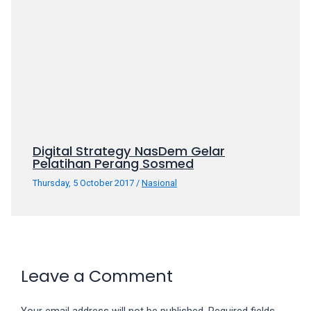
porn
videos
in
their
corresponding
sections
on
our
website.
Digital Strategy NasDem Gelar
Watching
Pelatihan Perang Sosmed
porn
videos
Thursday, 5 October 2017
/
Nasional
is
completely
free!
Leave a Comment