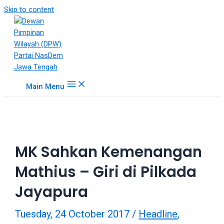
18Tube.tv
Skip to content
is
a
free
hosting
service
for
Main Menu
porn
videos.
You
can
create
MK Sahkan Kemenangan
your
verified
Mathius – Giri di Pilkada
user
account
Jayapura
to
upload
Tuesday, 24 October 2017
/
Headline
,
porn