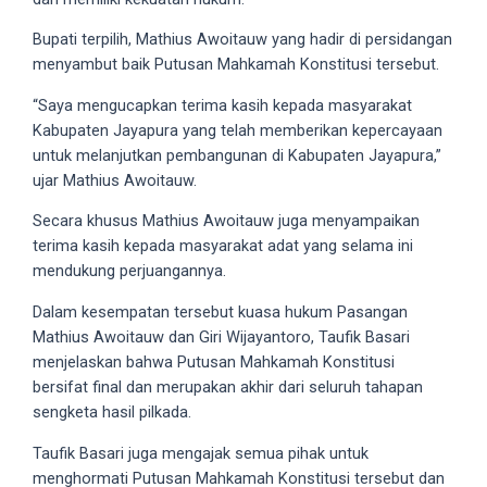
5
Bupati terpilih, Mathius Awoitauw yang hadir di persidangan
working
menyambut baik Putusan Mahkamah Konstitusi tersebut.
days.
You
“Saya mengucapkan terima kasih kepada masyarakat
can
Kabupaten Jayapura yang telah memberikan kepercayaan
also
untuk melanjutkan pembangunan di Kabupaten Jayapura,”
use
ujar Mathius Awoitauw.
our
Secara khusus Mathius Awoitauw juga menyampaikan
embed
terima kasih kepada masyarakat adat yang selama ini
code
mendukung perjuangannya.
to
share
Dalam kesempatan tersebut kuasa hukum Pasangan
our
Mathius Awoitauw dan Giri Wijayantoro, Taufik Basari
porn
menjelaskan bahwa Putusan Mahkamah Konstitusi
videos
bersifat final dan merupakan akhir dari seluruh tahapan
on
sengketa hasil pilkada.
other
websites.
Taufik Basari juga mengajak semua pihak untuk
On
menghormati Putusan Mahkamah Konstitusi tersebut dan