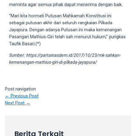
18Tube.tv
meminta agar semua pihak dapat menerima dengan baik.
you’ll
“Mari kita hormati Putusan Mahkamah Konstitusi ini
also
sebagai putusan akhir dari seluruh rangkaian Pilkada
find
Jayapura. Dengan adanya Putusan ini maka kemenangan
exclusive
Pasangan Mathius-Giri telah sah menurut hukum,” pungkas
porn
Taufik Basari.(*)
productions
shot
Sumber: https://partainasdem.id/2017/10/23/mk-sahkan-
by
kemenangan-mathius-giri-di-pilkada-jayapura/
ourselves.
Surf
around
each
Post navigation
of
←
Previous Post
our
Next Post
→
categorized
sex
sections
and
Berita Terkait
choose