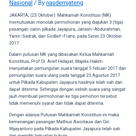
Nasional
/ By
nasdemjateng
videos
to
JAKARTA, (23 Oktober): Mahkamah Konstitusi (MK)
our
memutuskan menolak permohonan yang diajukan 3 (tiga)
website
pasangan calon pilkada Jayapura, Jansen–Abdurahman,
in
Yanni–Sadrak, dan Godlief–Frans, pada Senin 23 Oktober
several
2017.
different
formats.
Dalam putusan MK yang dibacakan Ketua Mahkamah
18tube
Konstitusi, Prof Dr. Arief Hidayat, Majelis Hakim
Every
menyatakan pemungutan suara tanggal 5 febuari 2017 dan
porn
pemungutan suara ulang pada tanggal 23 Agustus 2017
video
untuk Pilkada Kabupaten Jayapura hasilnya telah sah dan
you
dapat diterima. Sehingga dengan selisih suara yang sangat
upload
jauh membuat permohonan ke tiga pemohon tersebut
will
tidak memenuhi syarat dan tidak dapat diterima.
be
processed
Dengan adanya Putusan Mahkamah Konstitusi ini maka
in
kemenangan pasangan Mathius Awoitauw dan Giri
up
Wijayantoro pada Pilkada Kabupaten Jayapura telah sah
to
dan memiliki kekuatan hukum.