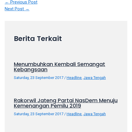
←
Previous Post
your
Next Post
→
favorite
one:
amateur
porn
Berita Terkait
videos,
anal,
big
ass,
Menumbuhkan Kembali Semangat
blonde,
Kebangsaan
brunette,
Saturday, 23 September 2017
/
Headline
,
Jawa Tengah
etc.
You
will
Rakorwil Jateng Partai NasDem Menuju
also
Kemenangan Pemilu 2019
find
Saturday, 23 September 2017
/
Headline
,
Jawa Tengah
gay
and
transsexual