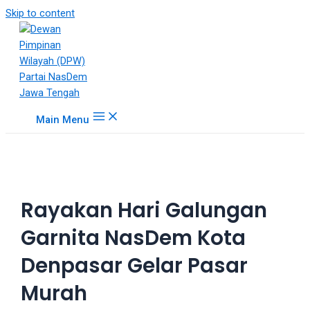
18Tube.tv
Skip to content
is
a
free
hosting
service
for
Main Menu
porn
videos.
You
can
create
Rayakan Hari Galungan
your
verified
Garnita NasDem Kota
user
account
Denpasar Gelar Pasar
to
upload
Murah
porn