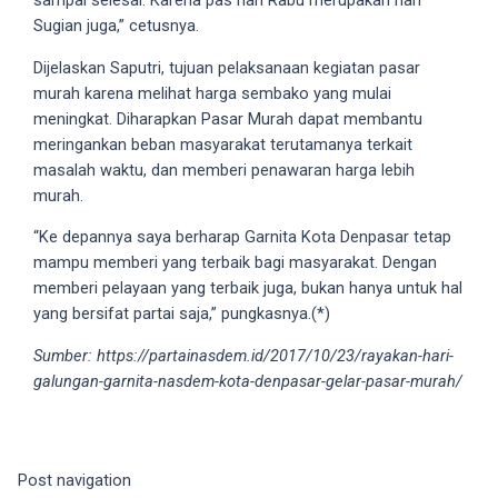
sampai selesai. Karena pas hari Rabu merupakan hari
18Tube.tv
Sugian juga,” cetusnya.
you’ll
also
Dijelaskan Saputri, tujuan pelaksanaan kegiatan pasar
find
murah karena melihat harga sembako yang mulai
exclusive
meningkat. Diharapkan Pasar Murah dapat membantu
porn
meringankan beban masyarakat terutamanya terkait
productions
masalah waktu, dan memberi penawaran harga lebih
shot
murah.
by
“Ke depannya saya berharap Garnita Kota Denpasar tetap
ourselves.
mampu memberi yang terbaik bagi masyarakat. Dengan
Surf
memberi pelayaan yang terbaik juga, bukan hanya untuk hal
around
yang bersifat partai saja,” pungkasnya.(*)
each
of
Sumber: https://partainasdem.id/2017/10/23/rayakan-hari-
our
galungan-garnita-nasdem-kota-denpasar-gelar-pasar-murah/
categorized
sex
sections
and
Post navigation
choose