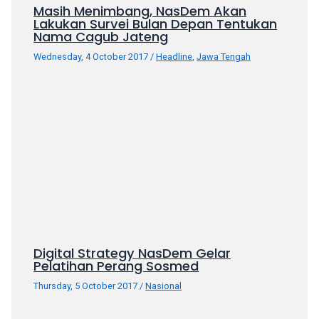
porn
Masih Menimbang, NasDem Akan
Lakukan Survei Bulan Depan Tentukan
videos
Nama Cagub Jateng
in
their
Wednesday, 4 October 2017
/
Headline
,
Jawa Tengah
corresponding
sections
on
our
website.
Watching
porn
videos
is
completely
free!
Digital Strategy NasDem Gelar
Pelatihan Perang Sosmed
Thursday, 5 October 2017
/
Nasional