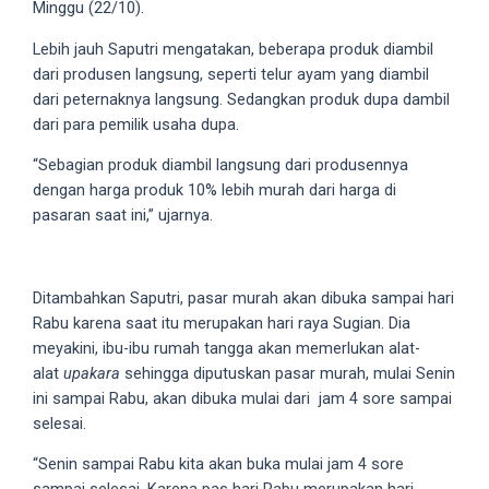
Minggu (22/10).
5
working
Lebih jauh Saputri mengatakan, beberapa produk diambil
days.
dari produsen langsung, seperti telur ayam yang diambil
You
dari peternaknya langsung. Sedangkan produk dupa dambil
can
dari para pemilik usaha dupa.
also
“Sebagian produk diambil langsung dari produsennya
use
dengan harga produk 10% lebih murah dari harga di
our
pasaran saat ini,” ujarnya.
embed
code
to
Ditambahkan Saputri, pasar murah akan dibuka sampai hari
share
Rabu karena saat itu merupakan hari raya Sugian. Dia
our
meyakini, ibu-ibu rumah tangga akan memerlukan alat-
porn
alat
upakara
sehingga diputuskan pasar murah, mulai Senin
videos
ini sampai Rabu, akan dibuka mulai dari jam 4 sore sampai
on
selesai.
other
websites.
“Senin sampai Rabu kita akan buka mulai jam 4 sore
On