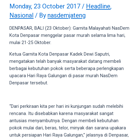
videos
Monday, 23 October 2017
/
Headline
,
to
Nasional
/ By
nasdemjateng
our
website
DENPASAR, BALI (23 Oktober): Garnita Malayahati NasDem
in
Kota Denpasar menggelar pasar murah selama lima hari,
several
mulai 21-25 Oktober.
different
formats.
Ketua Garnita Kota Denpasar Kadek Dewi Saputri,
18tube
mengatakan telah banyak masyarakat datang membeli
Every
berbagai kebutuhan pokok serta beberapa perlengkapan
porn
upacara Hari Raya Galungan di pasar murah NasDem
video
Denpasar tersebut.
you
upload
will
“Dari perkiraan kita per hari ini kunjungan sudah melebihi
be
rencana. Itu disebabkan karena masyarakat sangat
processed
antusias menyambutnya. Dengan membeli kebutuhan
in
pokok mulai dari, beras, telor, minyak dan sarana upakara
up
untuk persiapan Hari Raya Galungan,” jelasnya di Denpasar,
to