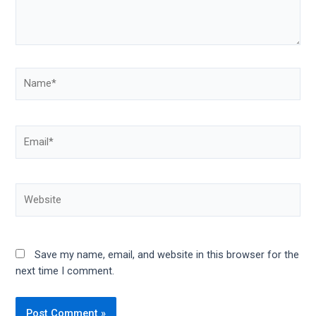
porn
videos
in
their
corresponding
sections
on
our
website.
Watching
porn
videos
is
completely
free!
Save my name, email, and website in this browser for the
next time I comment.