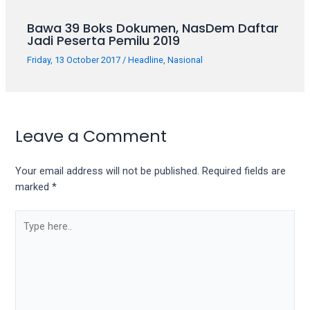
your
favorite
Bawa 39 Boks Dokumen, NasDem Daftar
Jadi Peserta Pemilu 2019
one:
amateur
Friday, 13 October 2017
/
Headline
,
Nasional
porn
videos,
anal,
big
Leave a Comment
ass,
blonde,
brunette,
Your email address will not be published.
Required fields are
etc.
marked
*
You
will
also
find
gay
and
transsexual