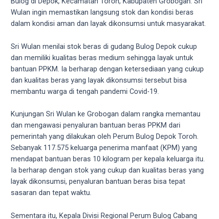
videos
Bulog di Depok, Kecamatan Toroh, Kabupaten Grobogan. Sri
to
Wulan ingin memastikan langsung stok dan kondisi beras
our
dalam kondisi aman dan layak dikonsumsi untuk masyarakat.
website
in
Sri Wulan menilai stok beras di gudang Bulog Depok cukup
several
dan memiliki kualitas beras medium sehingga layak untuk
different
bantuan PPKM. Ia berharap dengan ketersediaan yang cukup
formats.
dan kualitas beras yang layak dikonsumsi tersebut bisa
18tube
membantu warga di tengah pandemi Covid-19.
Every
porn
Kunjungan Sri Wulan ke Grobogan dalam rangka memantau
video
dan mengawasi penyaluran bantuan beras PPKM dari
you
pemerintah yang dilakukan oleh Perum Bulog Depok Toroh.
upload
Sebanyak 117.575 keluarga penerima manfaat (KPM) yang
will
mendapat bantuan beras 10 kilogram per kepala keluarga itu.
be
Ia berharap dengan stok yang cukup dan kualitas beras yang
processed
layak dikonsumsi, penyaluran bantuan beras bisa tepat
in
sasaran dan tepat waktu.
up
to
Sementara itu, Kepala Divisi Regional Perum Bulog Cabang