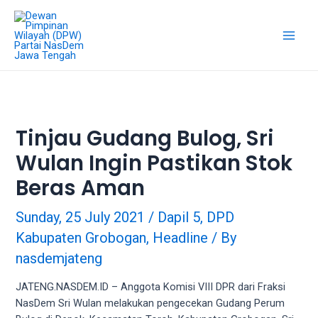
18Tube.tv
is
a
free
hosting
service
for
porn
Tinjau Gudang Bulog, Sri
videos.
Wulan Ingin Pastikan Stok
You
can
Beras Aman
create
your
Sunday, 25 July 2021
/
Dapil 5
,
DPD
verified
Kabupaten Grobogan
,
Headline
/ By
user
account
nasdemjateng
to
upload
JATENG.NASDEM.ID – Anggota Komisi VIII DPR dari Fraksi
porn
NasDem Sri Wulan melakukan pengecekan Gudang Perum