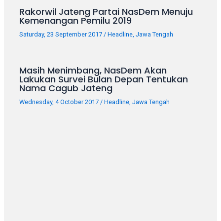
18Tube.tv
Rakorwil Jateng Partai NasDem Menuju
you’ll
Kemenangan Pemilu 2019
also
find
Saturday, 23 September 2017
/
Headline
,
Jawa Tengah
exclusive
porn
productions
Masih Menimbang, NasDem Akan
Lakukan Survei Bulan Depan Tentukan
shot
Nama Cagub Jateng
by
ourselves.
Wednesday, 4 October 2017
/
Headline
,
Jawa Tengah
Surf
around
each
of
our
categorized
sex
sections
and
choose