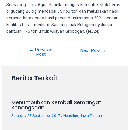
5
Semarang Titov Agus Sabella mengatakan untuk stok beras
working
di gudang Bulog mencapai 35 ribu ton dan merupakan hasil
days.
serapan beras pada hasil panen musim tahun 2021 dengan
You
kualitas beras medium. Saat ini pihak Bulog menyalurkan
can
bantuan 175 ton untuk wilayah Grobogan.
(NJ24)
also
use
←
Previous
our
Next Post
→
Post
embed
code
to
Berita Terkait
share
our
porn
videos
Menumbuhkan Kembali Semangat
on
Kebangsaan
other
Saturday, 23 September 2017
/
Headline
,
Jawa Tengah
websites.
On