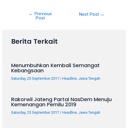
porn
videos
in
←
Previous
Post
Next Post
→
Post
their
navigation
corresponding
sections
Berita Terkait
on
our
website.
Watching
Menumbuhkan Kembali Semangat
porn
Kebangsaan
videos
Saturday, 23 September 2017
/
Headline
,
Jawa Tengah
is
completely
free!
Rakorwil Jateng Partai NasDem Menuju
Kemenangan Pemilu 2019
Saturday, 23 September 2017
/
Headline
,
Jawa Tengah