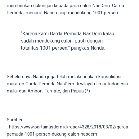
your
memberikan dukungan kepada para calon NasDem. Garda
favorite
Pemuda, menurut Nanda siap mendukung 1001 persen.
one:
amateur
porn
“Karena kami Garda Pemuda NasDem kalau
videos,
sudah mendukung calon, pasti dengan
anal,
totalitas 1001 persen,” pungkas Nanda.
big
ass,
blonde,
brunette,
Sebelumnya Nanda juga telah melaksanakan konsolidasi
etc.
maraton Garda Pemuda NasDem di wilayah timur Indonesia
You
mulai dari Ambon, Ternate, dan Papua.(*)
will
also
find
gay
Sumber
and
: https://www.partainasdem.id/read/4328/2018/03/02/garda-
transsexual
pemuda-1001-persen-dukung-calon-nasdem