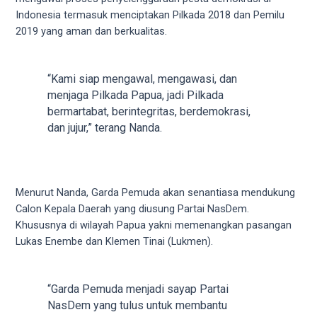
5
Indonesia termasuk menciptakan Pilkada 2018 dan Pemilu
working
2019 yang aman dan berkualitas.
days.
You
can
“Kami siap mengawal, mengawasi, dan
also
menjaga Pilkada Papua, jadi Pilkada
use
bermartabat, berintegritas, berdemokrasi,
our
dan jujur,” terang Nanda.
embed
code
to
share
Menurut Nanda, Garda Pemuda akan senantiasa mendukung
our
Calon Kepala Daerah yang diusung Partai NasDem.
porn
Khususnya di wilayah Papua yakni memenangkan pasangan
videos
Lukas Enembe dan Klemen Tinai (Lukmen).
on
other
websites.
“Garda Pemuda menjadi sayap Partai
On
NasDem yang tulus untuk membantu