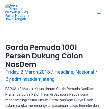
Skip
18Tube.tv
to
is
content
a
Main
free
hosting
Men
service
for
porn
Garda Pemuda 1001
videos.
Persen Dukung Calon
You
can
NasDem
create
your
Friday, 2 March 2018
/
Headline
,
Nasional
/
verified
By
adminnasdemjateng
user
account
PAPUA, (2 Maret): Ketua Umum Garda Pemuda NasDem
to
Prananda Surya Paloh hadir di Jayapura Papua guna
upload
mendampingi Ketua Umum Partai NasDem Surya Paloh
porn
dalam rangka memenangkan pasangan Lukas Enembe dan