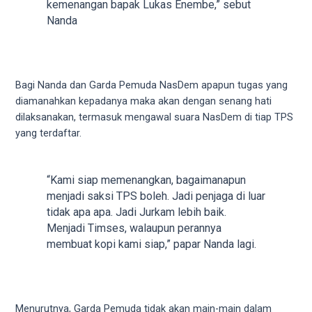
18Tube.tv
kemenangan bapak Lukas Enembe,” sebut
you’ll
Nanda
also
find
exclusive
porn
Bagi Nanda dan Garda Pemuda NasDem apapun tugas yang
productions
diamanahkan kepadanya maka akan dengan senang hati
shot
dilaksanakan, termasuk mengawal suara NasDem di tiap TPS
by
yang terdaftar.
ourselves.
Surf
around
“Kami siap memenangkan, bagaimanapun
each
menjadi saksi TPS boleh. Jadi penjaga di luar
of
tidak apa apa. Jadi Jurkam lebih baik.
our
Menjadi Timses, walaupun perannya
categorized
membuat kopi kami siap,” papar Nanda lagi.
sex
sections
and
choose
Menurutnya, Garda Pemuda tidak akan main-main dalam