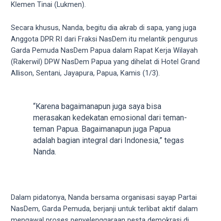
videos
Klemen Tinai (Lukmen).
to
our
Secara khusus, Nanda, begitu dia akrab di sapa, yang juga
website
Anggota DPR RI dari Fraksi NasDem itu melantik pengurus
in
Garda Pemuda NasDem Papua dalam Rapat Kerja Wilayah
several
(Rakerwil) DPW NasDem Papua yang dihelat di Hotel Grand
different
Allison, Sentani, Jayapura, Papua, Kamis (1/3).
formats.
18tube
Every
“Karena bagaimanapun juga saya bisa
porn
merasakan kedekatan emosional dari teman-
video
teman Papua. Bagaimanapun juga Papua
you
adalah bagian integral dari Indonesia,” tegas
upload
Nanda.
will
be
processed
in
Dalam pidatonya, Nanda bersama organisasi sayap Partai
up
NasDem, Garda Pemuda, berjanji untuk terlibat aktif dalam
to
mengawal proses penyelenggaraan pesta demokrasi di