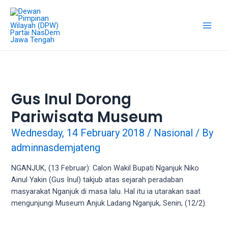
Skip
18Tube.tv
to
is
content
a
Main
free
hosting
Men
service
for
porn
Gus Inul Dorong
videos.
Pariwisata Museum
You
can
Wednesday, 14 February 2018
/
Nasional
/ By
create
adminnasdemjateng
your
verified
NGANJUK, (13 Februar): Calon Wakil Bupati Nganjuk Niko
user
Ainul Yakin (Gus Inul) takjub atas sejarah peradaban
account
masyarakat Nganjuk di masa lalu. Hal itu ia utarakan saat
to
mengunjungi Museum Anjuk Ladang Nganjuk, Senin, (12/2).
upload
porn