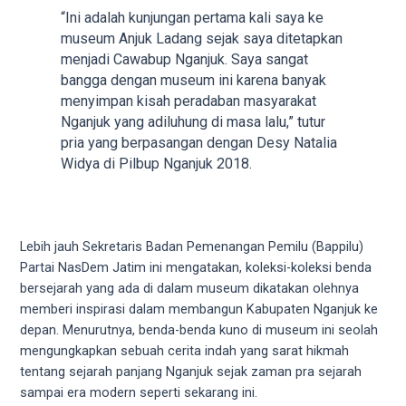
videos
“Ini adalah kunjungan pertama kali saya ke
to
museum Anjuk Ladang sejak saya ditetapkan
our
menjadi Cawabup Nganjuk. Saya sangat
website
bangga dengan museum ini karena banyak
in
menyimpan kisah peradaban masyarakat
several
Nganjuk yang adiluhung di masa lalu,” tutur
different
pria yang berpasangan dengan Desy Natalia
formats.
Widya di Pilbup Nganjuk 2018.
18tube
Every
porn
video
Lebih jauh Sekretaris Badan Pemenangan Pemilu (Bappilu)
you
Partai NasDem Jatim ini mengatakan, koleksi-koleksi benda
upload
bersejarah yang ada di dalam museum dikatakan olehnya
will
memberi inspirasi dalam membangun Kabupaten Nganjuk ke
be
depan. Menurutnya, benda-benda kuno di museum ini seolah
processed
mengungkapkan sebuah cerita indah yang sarat hikmah
in
tentang sejarah panjang Nganjuk sejak zaman pra sejarah
up
sampai era modern seperti sekarang ini.
to