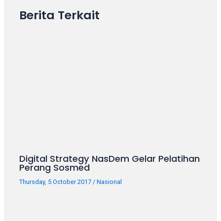
your
Berita Terkait
favorite
one:
amateur
porn
videos,
anal,
big
ass,
blonde,
brunette,
etc.
You
will
Digital Strategy NasDem Gelar Pelatihan
also
Perang Sosmed
find
Thursday, 5 October 2017
/
Nasional
gay
and
transsexual