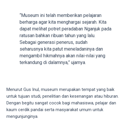
5
working
“Museum ini telah memberikan pelajaran
days.
berharga agar kita menghargai sejarah. Kita
You
dapat melihat potret peradaban Nganjuk pada
can
ratusan bahkan ribuan tahun yang lalu.
also
Sebagai generasi penerus, sudah
use
seharusnya kita patut meneladaninya dan
our
mengambil hikmahnya akan nilai-nilai yang
embed
terkandung di dalamnya,” ujarnya.
code
to
share
our
Menurut Gus Inul, museum merupakan tempat yang baik
porn
untuk tujuan studi, penelitian dan kesenangan atau hiburan.
videos
Dengan begitu sangat cocok bagi mahasiswa, pelajar dan
on
kaum cerdik pandai serta masyarakat umum untuk
other
mengunjunginya.
websites.
On