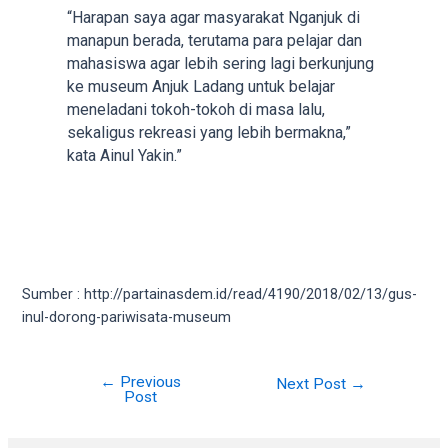
18Tube.tv
“Harapan saya agar masyarakat Nganjuk di
you’ll
manapun berada, terutama para pelajar dan
also
mahasiswa agar lebih sering lagi berkunjung
find
ke museum Anjuk Ladang untuk belajar
exclusive
meneladani tokoh-tokoh di masa lalu,
porn
sekaligus rekreasi yang lebih bermakna,”
productions
kata Ainul Yakin.”
shot
by
ourselves.
Surf
around
each
Sumber : http://partainasdem.id/read/4190/2018/02/13/gus-
of
inul-dorong-pariwisata-museum
our
categorized
sex
←
Previous
Post
Next Post
→
sections
Post
navigation
and
choose