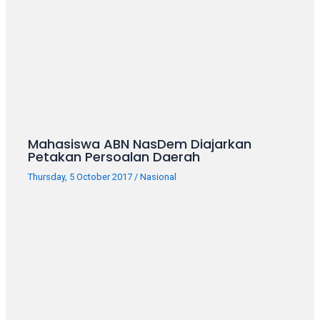
porn
videos
in
their
corresponding
sections
on
our
website.
Mahasiswa ABN NasDem Diajarkan
Watching
Petakan Persoalan Daerah
porn
Thursday, 5 October 2017
/
Nasional
videos
is
completely
free!