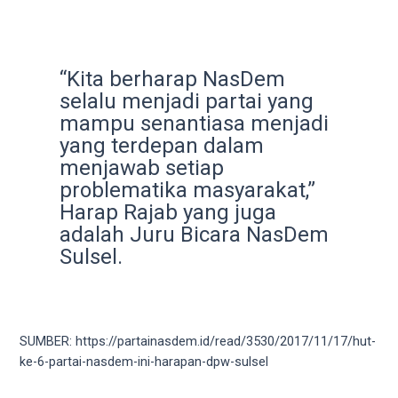
18Tube.tv
you’ll
also
find
“Kita berharap NasDem
exclusive
selalu menjadi partai yang
porn
mampu senantiasa menjadi
productions
yang terdepan dalam
shot
menjawab setiap
by
ourselves.
problematika masyarakat,”
Surf
Harap Rajab yang juga
around
adalah Juru Bicara NasDem
each
Sulsel.
of
our
categorized
sex
SUMBER: https://partainasdem.id/read/3530/2017/11/17/hut-
sections
ke-6-partai-nasdem-ini-harapan-dpw-sulsel
and
choose