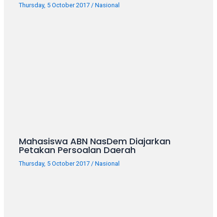
porn
Thursday, 5 October 2017
/
Nasional
videos
in
their
corresponding
sections
on
our
website.
Watching
porn
videos
is
Mahasiswa ABN NasDem Diajarkan
completely
Petakan Persoalan Daerah
free!
Thursday, 5 October 2017
/
Nasional