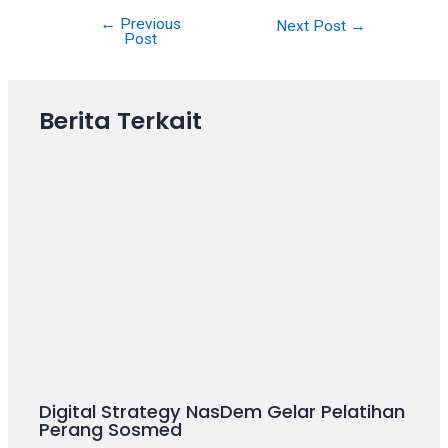
your
←
Previous
Post
Next Post
→
favorite
Post
navigation
one:
amateur
porn
Berita Terkait
videos,
anal,
big
ass,
blonde,
brunette,
etc.
You
will
also
find
gay
and
Digital Strategy NasDem Gelar Pelatihan
Perang Sosmed
transsexual