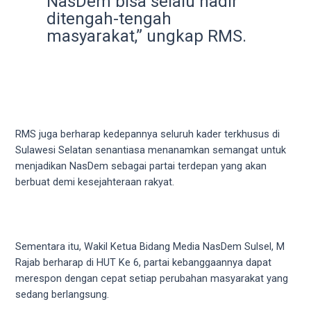
NasDem bisa selalu hadir
5
ditengah-tengah
working
masyarakat,” ungkap RMS.
days.
You
can
also
use
our
RMS juga berharap kedepannya seluruh kader terkhusus di
embed
Sulawesi Selatan senantiasa menanamkan semangat untuk
code
menjadikan NasDem sebagai partai terdepan yang akan
to
berbuat demi kesejahteraan rakyat.
share
our
porn
videos
Sementara itu, Wakil Ketua Bidang Media NasDem Sulsel, M
on
Rajab berharap di HUT Ke 6, partai kebanggaannya dapat
other
merespon dengan cepat setiap perubahan masyarakat yang
websites.
sedang berlangsung.
On