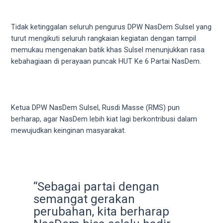
videos
to
our
Tidak ketinggalan seluruh pengurus DPW NasDem Sulsel yang
website
turut mengikuti seluruh rangkaian kegiatan dengan tampil
in
memukau mengenakan batik khas Sulsel menunjukkan rasa
several
kebahagiaan di perayaan puncak HUT Ke 6 Partai NasDem.
different
formats.
18tube
Every
Ketua DPW NasDem Sulsel, Rusdi Masse (RMS) pun
porn
berharap, agar NasDem lebih kiat lagi berkontribusi dalam
video
mewujudkan keinginan masyarakat.
you
upload
will
be
processed
“Sebagai partai dengan
in
semangat gerakan
up
perubahan, kita berharap
to