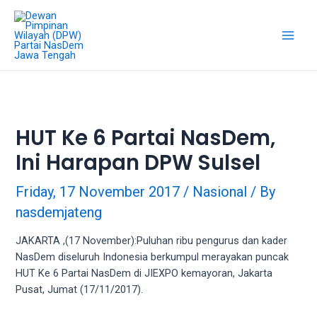
Skip
18Tube.tv
to
is
content
a
Main
free
hosting
Men
service
for
porn
HUT Ke 6 Partai NasDem,
videos.
Ini Harapan DPW Sulsel
You
can
create
Friday, 17 November 2017
/
Nasional
/ By
your
nasdemjateng
verified
user
JAKARTA ,(17 November):Puluhan ribu pengurus dan kader
account
NasDem diseluruh Indonesia berkumpul merayakan puncak
to
HUT Ke 6 Partai NasDem di JIEXPO kemayoran, Jakarta
upload
Pusat, Jumat (17/11/2017).
porn