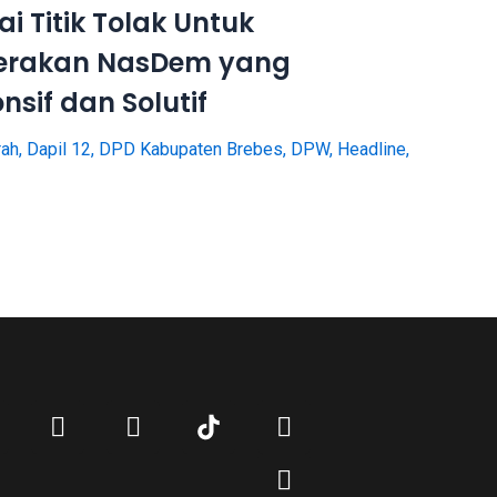
 Titik Tolak Untuk
rakan NasDem yang
nsif dan Solutif
rah
,
Dapil 12
,
DPD Kabupaten Brebes
,
DPW
,
Headline
,