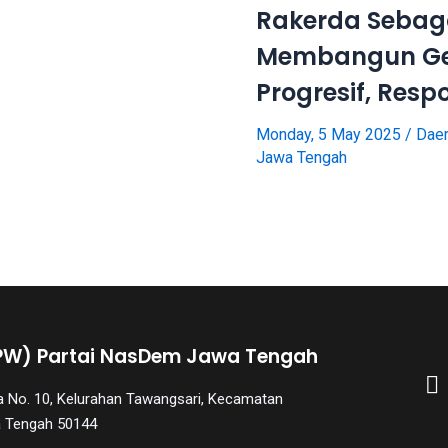
Rakerda Sebagai
Membangun Ge
Progresif, Respo
Monday, 5 May 2025
/
Dae
Jawa Tengah
PW) Partai NasDem Jawa Tengah
aya No. 10, Kelurahan Tawangsari, Kecamatan
a Tengah 50144