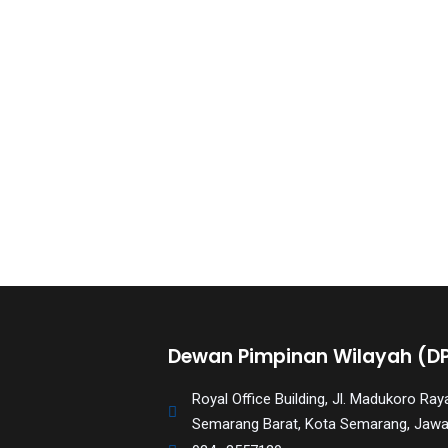
porn
videos
to
our
website
in
several
different
formats.
18tube
Every
porn
video
you
Dewan Pimpinan Wilayah (D
upload
will
Royal Office Building, Jl. Madukoro R
be
Semarang Barat, Kota Semarang, Jaw
processed