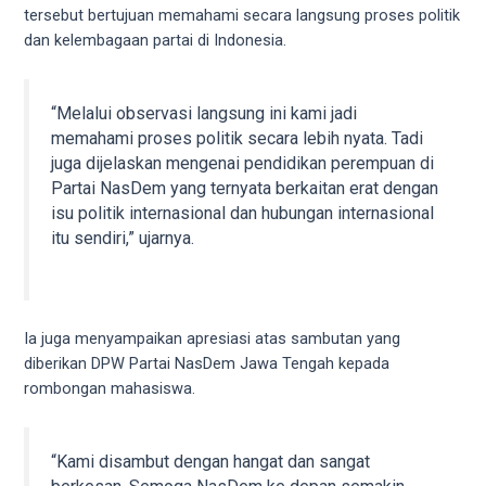
porn
tersebut bertujuan memahami secara langsung proses politik
videos
dan kelembagaan partai di Indonesia.
in
their
corresponding
“Melalui observasi langsung ini kami jadi
sections
memahami proses politik secara lebih nyata. Tadi
on
juga dijelaskan mengenai pendidikan perempuan di
our
Partai NasDem yang ternyata berkaitan erat dengan
website.
isu politik internasional dan hubungan internasional
Watching
itu sendiri,” ujarnya.
porn
videos
is
completely
Ia juga menyampaikan apresiasi atas sambutan yang
free!
diberikan DPW Partai NasDem Jawa Tengah kepada
rombongan mahasiswa.
“Kami disambut dengan hangat dan sangat