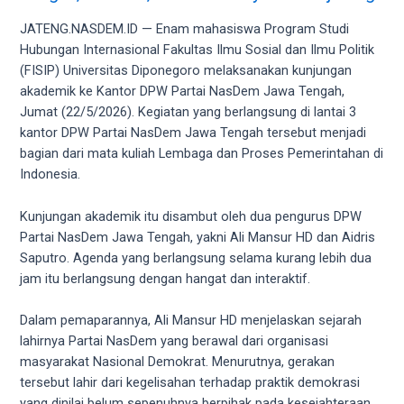
videos
to
JATENG.NASDEM.ID — Enam mahasiswa Program Studi
our
Hubungan Internasional Fakultas Ilmu Sosial dan Ilmu Politik
website
(FISIP) Universitas Diponegoro melaksanakan kunjungan
in
akademik ke Kantor DPW Partai NasDem Jawa Tengah,
several
Jumat (22/5/2026). Kegiatan yang berlangsung di lantai 3
different
kantor DPW Partai NasDem Jawa Tengah tersebut menjadi
formats.
bagian dari mata kuliah Lembaga dan Proses Pemerintahan di
18tube
Indonesia.
Every
porn
Kunjungan akademik itu disambut oleh dua pengurus DPW
video
Partai NasDem Jawa Tengah, yakni Ali Mansur HD dan Aidris
you
Saputro. Agenda yang berlangsung selama kurang lebih dua
upload
jam itu berlangsung dengan hangat dan interaktif.
will
be
Dalam pemaparannya, Ali Mansur HD menjelaskan sejarah
processed
lahirnya Partai NasDem yang berawal dari organisasi
in
masyarakat Nasional Demokrat. Menurutnya, gerakan
up
tersebut lahir dari kegelisahan terhadap praktik demokrasi
to
yang dinilai belum sepenuhnya berpihak pada kesejahteraan