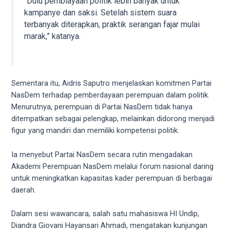
“Dulu pembiayaan politik lebih banyak untuk
your
kampanye dan saksi. Setelah sistem suara
favorite
terbanyak diterapkan, praktik serangan fajar mulai
one:
marak,” katanya.
amateur
porn
videos,
anal,
Sementara itu, Aidris Saputro menjelaskan komitmen Partai
big
NasDem terhadap pemberdayaan perempuan dalam politik.
ass,
Menurutnya, perempuan di Partai NasDem tidak hanya
blonde,
ditempatkan sebagai pelengkap, melainkan didorong menjadi
brunette,
figur yang mandiri dan memiliki kompetensi politik.
etc.
You
Ia menyebut Partai NasDem secara rutin mengadakan
will
Akademi Perempuan NasDem melalui forum nasional daring
also
untuk meningkatkan kapasitas kader perempuan di berbagai
find
daerah.
gay
and
Dalam sesi wawancara, salah satu mahasiswa HI Undip,
transsexual
Diandra Giovani Hayansari Ahmadi, mengatakan kunjungan