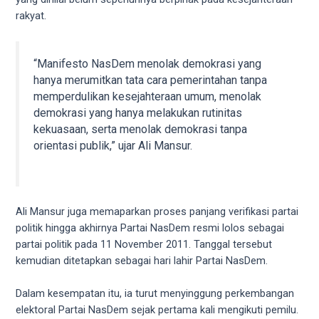
5
rakyat.
working
days.
You
“Manifesto NasDem menolak demokrasi yang
can
hanya merumitkan tata cara pemerintahan tanpa
also
memperdulikan kesejahteraan umum, menolak
use
demokrasi yang hanya melakukan rutinitas
our
kekuasaan, serta menolak demokrasi tanpa
embed
orientasi publik,” ujar Ali Mansur.
code
to
share
our
Ali Mansur juga memaparkan proses panjang verifikasi partai
porn
politik hingga akhirnya Partai NasDem resmi lolos sebagai
videos
partai politik pada 11 November 2011. Tanggal tersebut
on
kemudian ditetapkan sebagai hari lahir Partai NasDem.
other
websites.
Dalam kesempatan itu, ia turut menyinggung perkembangan
On
elektoral Partai NasDem sejak pertama kali mengikuti pemilu.