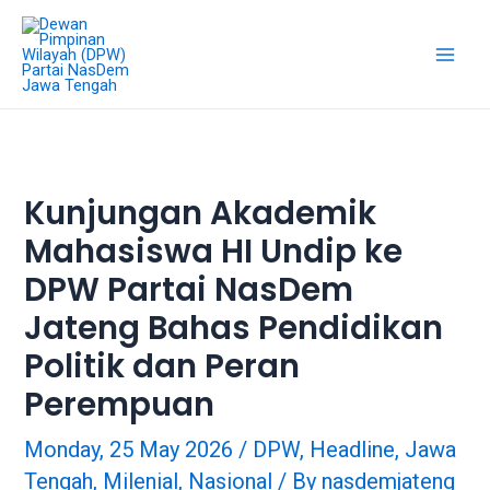
Skip
18Tube.tv
to
is
content
a
Main
free
hosting
Men
service
for
porn
Kunjungan Akademik
videos.
Mahasiswa HI Undip ke
You
can
DPW Partai NasDem
create
your
Jateng Bahas Pendidikan
verified
Politik dan Peran
user
account
Perempuan
to
upload
Monday, 25 May 2026
/
DPW
,
Headline
,
Jawa
porn
Tengah
,
Milenial
,
Nasional
/ By
nasdemjateng