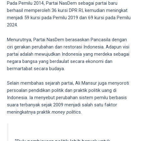
18Tube.tv
Pada Pemilu 2014, Partai NasDem sebagai partai baru
you’ll
berhasil memperoleh 36 kursi DPR RI, kemudian meningkat
also
menjadi 59 kursi pada Pemilu 2019 dan 69 kursi pada Pemilu
find
2024.
exclusive
porn
Menurutnya, Partai NasDem berasaskan Pancasila dengan
productions
ciri gerakan perubahan dan restorasi Indonesia. Adapun visi
shot
partai adalah mewujudkan Indonesia yang merdeka sebagai
by
negara bangsa yang berdaulat secara ekonomi dan
ourselves.
bermartabat secara budaya.
Surf
around
Selain membahas sejarah partai, Ali Mansur juga menyoroti
each
persoalan pendidikan politik dan praktik politik uang di
of
Indonesia. Ia menyebut perubahan sistem pemilu berbasis
our
suara terbanyak sejak 2009 menjadi salah satu faktor
categorized
meningkatnya praktik
money politi
cs.
sex
sections
and
choose