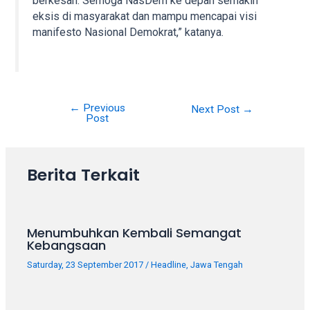
berkesan. Semoga NasDem ke depan semakin
eksis di masyarakat dan mampu mencapai visi
manifesto Nasional Demokrat,” katanya.
←
Previous
Post
Next Post
→
Post
navigation
Berita Terkait
Menumbuhkan Kembali Semangat
Kebangsaan
Saturday, 23 September 2017
/
Headline
,
Jawa Tengah