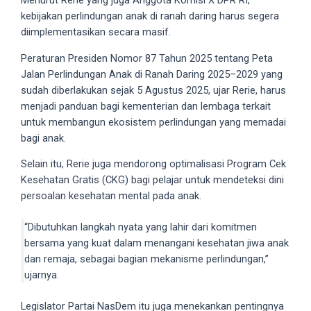
Menurut Rerie yang juga Anggota Komisi X DPR RI,
18Tube.tv
kebijakan perlindungan anak di ranah daring harus segera
you’ll
diimplementasikan secara masif.
also
find
Peraturan Presiden Nomor 87 Tahun 2025 tentang Peta
exclusive
Jalan Perlindungan Anak di Ranah Daring 2025–2029 yang
porn
sudah diberlakukan sejak 5 Agustus 2025, ujar Rerie, harus
productions
menjadi panduan bagi kementerian dan lembaga terkait
shot
untuk membangun ekosistem perlindungan yang memadai
by
bagi anak.
ourselves.
Selain itu, Rerie juga mendorong optimalisasi Program Cek
Surf
Kesehatan Gratis (CKG) bagi pelajar untuk mendeteksi dini
around
persoalan kesehatan mental pada anak.
each
of
“Dibutuhkan langkah nyata yang lahir dari komitmen
our
bersama yang kuat dalam menangani kesehatan jiwa anak
categorized
dan remaja, sebagai bagian mekanisme perlindungan,”
sex
ujarnya.
sections
and
Legislator Partai NasDem itu juga menekankan pentingnya
choose