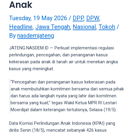
Anak
videos
to
our
Tuesday, 19 May 2026
/
DPP
,
DPW
,
website
Headline
,
Jawa Tengah
,
Nasional
,
Tokoh
/
in
By
nasdemjateng
several
different
JATENG.NASDEM.ID — Perkuat implementasi regulasi
formats.
perlindungan, pencegahan, dan penanganan kasus
18tube
kekerasan pada anak di tanah air untuk menekan angka
Every
kasus yang meningkat.
porn
video
“Pencegahan dan penanganan kasus kekerasan pada
you
anak membutuhkan komitmen bersama dari semua pihak
upload
dan harus ada langkah nyata yang lahir dari komitmen
will
bersama yang kuat,” tegas Wakil Ketua MPR RI Lestari
be
Moerdijat dalam keterangan tertulisnya, Selasa (19/5).
processed
in
Data Komisi Perlindungan Anak Indonesia (KPAI) yang
up
dirilis Senin (18/5), mencatat sebanyak 426 kasus
to