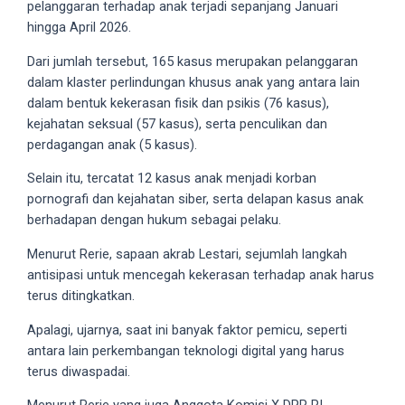
pelanggaran terhadap anak terjadi sepanjang Januari
5
hingga April 2026.
working
days.
Dari jumlah tersebut, 165 kasus merupakan pelanggaran
You
dalam klaster perlindungan khusus anak yang antara lain
can
dalam bentuk kekerasan fisik dan psikis (76 kasus),
also
kejahatan seksual (57 kasus), serta penculikan dan
use
perdagangan anak (5 kasus).
our
Selain itu, tercatat 12 kasus anak menjadi korban
embed
pornografi dan kejahatan siber, serta delapan kasus anak
code
berhadapan dengan hukum sebagai pelaku.
to
share
Menurut Rerie, sapaan akrab Lestari, sejumlah langkah
our
antisipasi untuk mencegah kekerasan terhadap anak harus
porn
terus ditingkatkan.
videos
Apalagi, ujarnya, saat ini banyak faktor pemicu, seperti
on
antara lain perkembangan teknologi digital yang harus
other
terus diwaspadai.
websites.
On