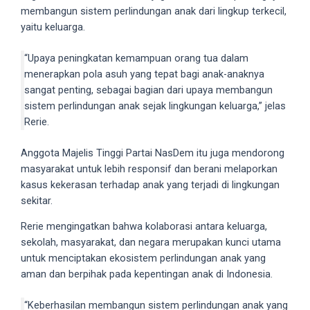
membangun sistem perlindungan anak dari lingkup terkecil,
your
yaitu keluarga.
favorite
one:
“Upaya peningkatan kemampuan orang tua dalam
amateur
menerapkan pola asuh yang tepat bagi anak-anaknya
porn
sangat penting, sebagai bagian dari upaya membangun
videos,
sistem perlindungan anak sejak lingkungan keluarga,” jelas
anal,
Rerie.
big
ass,
Anggota Majelis Tinggi Partai NasDem itu juga mendorong
blonde,
masyarakat untuk lebih responsif dan berani melaporkan
brunette,
kasus kekerasan terhadap anak yang terjadi di lingkungan
etc.
sekitar.
You
will
Rerie mengingatkan bahwa kolaborasi antara keluarga,
also
sekolah, masyarakat, dan negara merupakan kunci utama
find
untuk menciptakan ekosistem perlindungan anak yang
gay
aman dan berpihak pada kepentingan anak di Indonesia.
and
transsexual
“Keberhasilan membangun sistem perlindungan anak yang