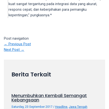
porn
kuat sangat tergantung pada integrasi data yang akurat,
videos
respons cepat, dan keberpihakan para pemangku
in
kepentingan,” pungkasnya.*
their
corresponding
sections
on
Post navigation
our
←
Previous Post
website.
Next Post
→
Watching
porn
videos
is
Berita Terkait
completely
free!
Menumbuhkan Kembali Semangat
Kebangsaan
Saturday, 23 September 2017
/
Headline
,
Jawa Tengah