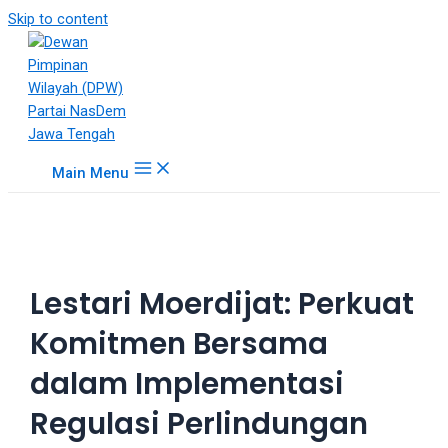
18Tube.tv
Skip to content
is
a
free
hosting
service
for
Main Menu
porn
videos.
You
can
create
Lestari Moerdijat: Perkuat
your
verified
Komitmen Bersama
user
account
dalam Implementasi
to
upload
Regulasi Perlindungan
porn