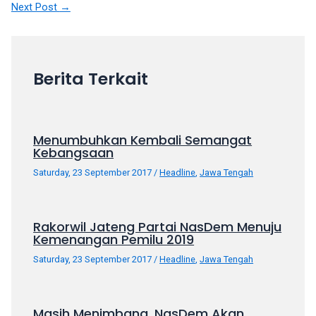
navigation
porn
Next Post
→
videos
in
their
corresponding
Berita Terkait
sections
on
our
website.
Menumbuhkan Kembali Semangat
Kebangsaan
Watching
porn
Saturday, 23 September 2017
/
Headline
,
Jawa Tengah
videos
is
completely
Rakorwil Jateng Partai NasDem Menuju
free!
Kemenangan Pemilu 2019
Saturday, 23 September 2017
/
Headline
,
Jawa Tengah
Masih Menimbang, NasDem Akan