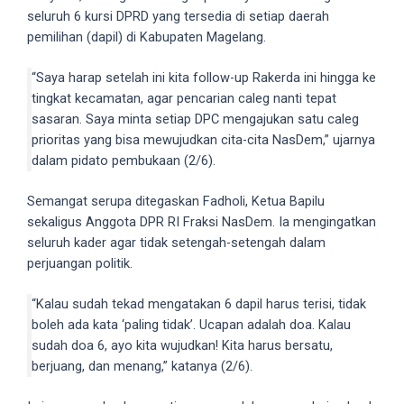
seluruh 6 kursi DPRD yang tersedia di setiap daerah
5
pemilihan (dapil) di Kabupaten Magelang.
working
days.
“Saya harap setelah ini kita follow-up Rakerda ini hingga ke
You
tingkat kecamatan, agar pencarian caleg nanti tepat
can
sasaran. Saya minta setiap DPC mengajukan satu caleg
also
prioritas yang bisa mewujudkan cita-cita NasDem,” ujarnya
use
dalam pidato pembukaan (2/6).
our
embed
Semangat serupa ditegaskan Fadholi, Ketua Bapilu
code
sekaligus Anggota DPR RI Fraksi NasDem. Ia mengingatkan
to
seluruh kader agar tidak setengah-setengah dalam
share
perjuangan politik.
our
porn
“Kalau sudah tekad mengatakan 6 dapil harus terisi, tidak
videos
boleh ada kata ‘paling tidak’. Ucapan adalah doa. Kalau
on
sudah doa 6, ayo kita wujudkan! Kita harus bersatu,
other
berjuang, dan menang,” katanya (2/6).
websites.
On