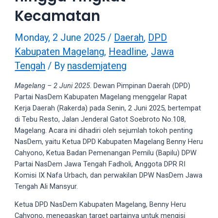
videos
Kecamatan
to
our
Monday, 2 June 2025
/
Daerah
,
DPD
website
in
Kabupaten Magelang
,
Headline
,
Jawa
several
Tengah
/ By
nasdemjateng
different
formats.
Magelang – 2 Juni 2025
. Dewan Pimpinan Daerah (DPD)
18tube
Partai NasDem Kabupaten Magelang menggelar Rapat
Every
Kerja Daerah (Rakerda) pada Senin, 2 Juni 2025, bertempat
porn
di Tebu Resto, Jalan Jenderal Gatot Soebroto No.108,
video
Magelang. Acara ini dihadiri oleh sejumlah tokoh penting
you
NasDem, yaitu Ketua DPD Kabupaten Magelang Benny Heru
upload
Cahyono, Ketua Badan Pemenangan Pemilu (Bapilu) DPW
will
Partai NasDem Jawa Tengah Fadholi, Anggota DPR RI
be
Komisi IX Nafa Urbach, dan perwakilan DPW NasDem Jawa
processed
Tengah Ali Mansyur.
in
Ketua DPD NasDem Kabupaten Magelang, Benny Heru
up
Cahyono, menegaskan target partainya untuk mengisi
to