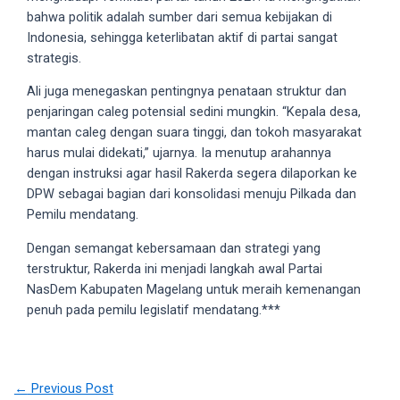
bahwa politik adalah sumber dari semua kebijakan di
your
Indonesia, sehingga keterlibatan aktif di partai sangat
favorite
strategis.
one:
amateur
Ali juga menegaskan pentingnya penataan struktur dan
porn
penjaringan caleg potensial sedini mungkin. “Kepala desa,
videos,
mantan caleg dengan suara tinggi, dan tokoh masyarakat
anal,
harus mulai didekati,” ujarnya. Ia menutup arahannya
big
dengan instruksi agar hasil Rakerda segera dilaporkan ke
ass,
DPW sebagai bagian dari konsolidasi menuju Pilkada dan
blonde,
Pemilu mendatang.
brunette,
etc.
Dengan semangat kebersamaan dan strategi yang
You
terstruktur, Rakerda ini menjadi langkah awal Partai
will
NasDem Kabupaten Magelang untuk meraih kemenangan
also
penuh pada pemilu legislatif mendatang.***
find
gay
and
Post
transsexual
←
Previous Post