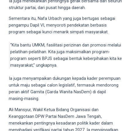
Ia juga menekankan pentingnya gerak bersama dari seluruh
18Tube.tv
struktur partai, dari pusat hingga daerah.
you’ll
also
Sementara itu, Nafa Urbach yang juga bertugas sebagai
find
pengampu Dapil VI, menyoroti pendekatan berbasis
exclusive
program sebagai kunci menarik simpati masyarakat.
porn
productions
“Kita bantu UMKM, fasilitasi perizinan dan promosi melalui
shot
pelatihan-pelatihan. Kita juga maksimalkan program-
by
program seperti BPJS sebagai bentuk keberpihakan kita ke
ourselves.
masyarakat,” ungkapnya.
Surf
around
Ia juga menyampaikan dukungan kepada kader perempuan
each
untuk maju sebagai calon legislatif, termasuk mendorong
of
peran aktif Garnita (Garda Wanita NasDem) di dapil
our
masing-masing.
categorized
Ali Mansyur, Wakil Ketua Bidang Organisasi dan
sex
Keanggotaan DPW Partai NasDem Jawa Tengah,
sections
menekankan pentingnya kesadaran politik kader dalam
and
menghadapi verifikasi partai tahun 2027. Ia mengingatkan
choose