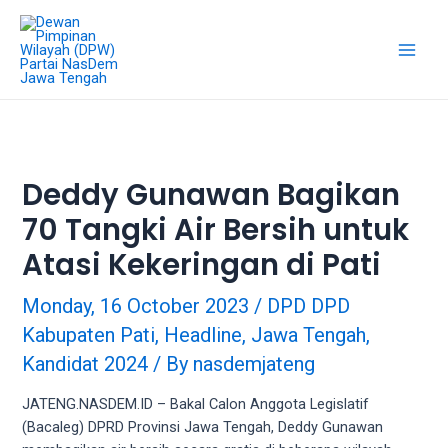
18Tube.tv
is
a
free
hosting
service
for
porn
Deddy Gunawan Bagikan
videos.
70 Tangki Air Bersih untuk
You
can
Atasi Kekeringan di Pati
create
your
Monday, 16 October 2023
/
DPD DPD
verified
Kabupaten Pati
,
Headline
,
Jawa Tengah
,
user
account
Kandidat 2024
/ By
nasdemjateng
to
upload
JATENG.NASDEM.ID – Bakal Calon Anggota Legislatif
porn
(Bacaleg) DPRD Provinsi Jawa Tengah, Deddy Gunawan