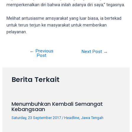
your
memperkenalkan diri bahwa inilah adanya diri saya,” tegasnya.
favorite
one:
Melihat antusiasme amsyarakat yang luar biasa, ia bertekad
amateur
untuk terus terjun ke masyarakat untuk memberikan
porn
pelayanan.
videos,
anal,
←
Previous
big
Next Post
→
Post
ass,
blonde,
brunette,
Berita Terkait
etc.
You
will
also
Menumbuhkan Kembali Semangat
find
Kebangsaan
gay
Saturday, 23 September 2017
/
Headline
,
Jawa Tengah
and
transsexual