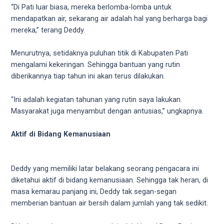
5
“Di Pati luar biasa, mereka berlomba-lomba untuk
working
mendapatkan air, sekarang air adalah hal yang berharga bagi
days.
mereka,” terang Deddy.
You
can
Menurutnya, setidaknya puluhan titik di Kabupaten Pati
also
mengalami kekeringan. Sehingga bantuan yang rutin
use
diberikannya tiap tahun ini akan terus dilakukan.
our
embed
“Ini adalah kegiatan tahunan yang rutin saya lakukan.
code
Masyarakat juga menyambut dengan antusias,” ungkapnya.
to
share
Aktif di Bidang Kemanusiaan
our
porn
videos
Deddy yang memiliki latar belakang seorang pengacara ini
on
diketahui aktif di bidang kemanusiaan. Sehingga tak heran, di
other
masa kemarau panjang ini, Deddy tak segan-segan
websites.
memberian bantuan air bersih dalam jumlah yang tak sedikit.
On