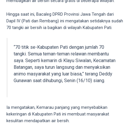
videos
membagikan air bersih secara gratis di beberapa wilayah.
to
our
Hingga saat ini, Bacaleg DPRD Provinsi Jawa Tengah dari
website
Dapil IV (Pati dan Rembang) ini mengatakan setidaknya sudah
in
70 tangki air bersih ia bagikan di wilayah Kabupaten Pati.
several
different
formats.
“70 titik se-Kabupaten Pati dengan jumlah 70
18tube
tangki. Semua teman-teman relawan membantu
Every
saya. Seperti kemarin di Klayu Siwalan, Kecamatan
porn
Batangan, saya turun langsung dan menyaksikan
video
animo masyarakat yang luar biasa,” terang Deddy
you
Gunawan saat dihubungi, Senin (16/10) siang.
upload
will
be
processed
Ia mengatakan, Kemarau panjang yang menyebabkan
in
kekeringan di Kabupaten Pati ini membuat masyarakat
up
kesulitan mendapatkan air bersih.
to