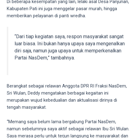
18Tube.tv
Di beberapa kesempatan yang lain, lelaki asal Desa Panjunan,
you’ll
Kabupaten Pati ini juga menggelar pasar murah, hingga
also
memberikan pelayanan di panti wredha.
find
exclusive
porn
“Dari tiap kegiatan saya, respon masyarakat sangat
productions
luar biasa. Ini bukan hanya upaya saya mengenalkan
shot
diri saja, namun juga upaya untuk memperkenalkan
by
Partai NasDem,” tambahnya.
ourselves.
Surf
around
each
Berangkat sebagai relawan Anggota DPR RI Fraksi NasDem,
of
Sri Wulan, Deddy mengatakan berbagai kegaitan ini
our
merupakan wujud kebedualian dan aktualisasi dirinya di
categorized
tengah masyarakat.
sex
sections
“Memang saya belum lama bergabung Partai NasDem,
and
namun sebelumnya saya aktif sebagai relawan Ibu Sri Wulan.
choose
Saya merasa perlu untuk terjun langsung ke masyarakat dan