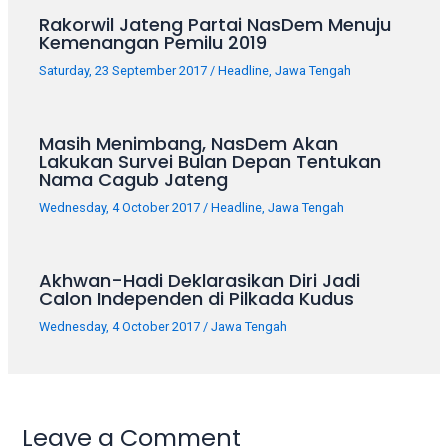
porn
Rakorwil Jateng Partai NasDem Menuju
videos
Kemenangan Pemilu 2019
in
their
Saturday, 23 September 2017
/
Headline
,
Jawa Tengah
corresponding
sections
Masih Menimbang, NasDem Akan
on
Lakukan Survei Bulan Depan Tentukan
our
Nama Cagub Jateng
website.
Watching
Wednesday, 4 October 2017
/
Headline
,
Jawa Tengah
porn
videos
Akhwan-Hadi Deklarasikan Diri Jadi
is
Calon Independen di Pilkada Kudus
completely
free!
Wednesday, 4 October 2017
/
Jawa Tengah
Leave a Comment