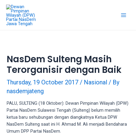
18Tube.tv
is
a
free
hosting
service
for
porn
NasDem Sulteng Masih
videos.
Terorganisir dengan Baik
You
can
create
Thursday, 19 October 2017
/
Nasional
/ By
your
nasdemjateng
verified
user
PALU, SULTENG (18 Oktober): Dewan Pimpinan Wilayah (DPW)
account
Partai NasDem Sulawesi Tengah (Sulteng) belum memilih
to
ketua baru sehubungan dengan diangkatnya Ketua DPW
upload
NasDem Sulteng saat ini H. Ahmad M. Ali menjadi Bendahara
porn
Umum DPP Partai NasDem.