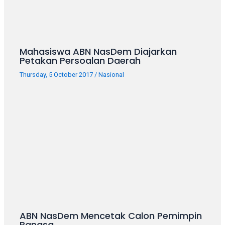
porn
videos
in
their
corresponding
Mahasiswa ABN NasDem Diajarkan
sections
Petakan Persoalan Daerah
on
Thursday, 5 October 2017
/
Nasional
our
website.
Watching
porn
videos
is
completely
free!
ABN NasDem Mencetak Calon Pemimpin
Bangsa