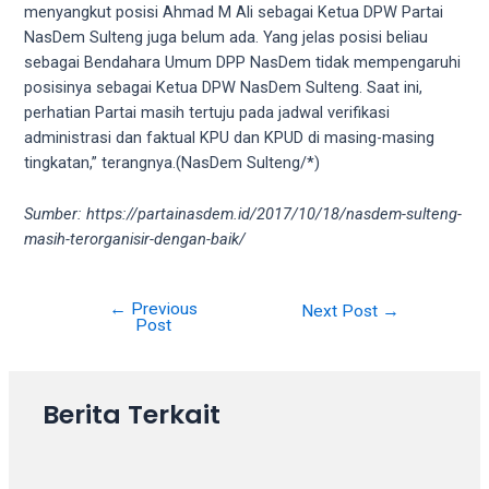
18Tube.tv
menyangkut posisi Ahmad M Ali sebagai Ketua DPW Partai
you’ll
NasDem Sulteng juga belum ada. Yang jelas posisi beliau
also
sebagai Bendahara Umum DPP NasDem tidak mempengaruhi
find
posisinya sebagai Ketua DPW NasDem Sulteng. Saat ini,
exclusive
perhatian Partai masih tertuju pada jadwal verifikasi
porn
administrasi dan faktual KPU dan KPUD di masing-masing
productions
tingkatan,” terangnya.(NasDem Sulteng/*)
shot
by
Sumber: https://partainasdem.id/2017/10/18/nasdem-sulteng-
ourselves.
masih-terorganisir-dengan-baik/
Surf
around
each
←
Previous
Next Post
→
Post
of
our
categorized
sex
Berita Terkait
sections
and
choose