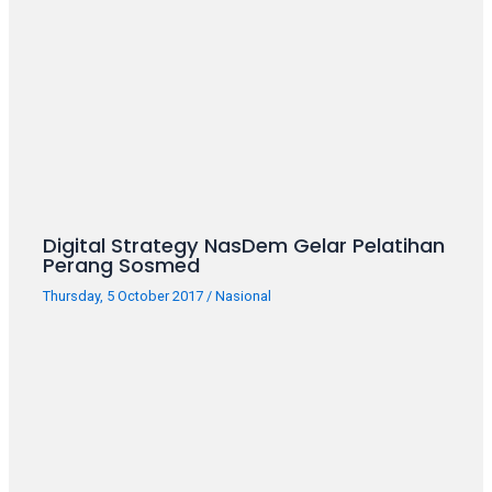
your
favorite
one:
amateur
porn
videos,
anal,
big
ass,
Digital Strategy NasDem Gelar Pelatihan
blonde,
Perang Sosmed
brunette,
etc.
Thursday, 5 October 2017
/
Nasional
You
will
also
find
gay
and
transsexual