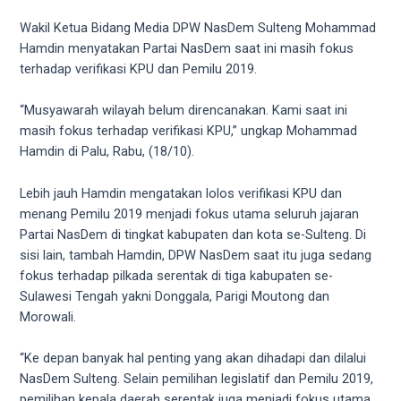
videos
to
Wakil Ketua Bidang Media DPW NasDem Sulteng Mohammad
our
Hamdin menyatakan Partai NasDem saat ini masih fokus
website
terhadap verifikasi KPU dan Pemilu 2019.
in
several
“Musyawarah wilayah belum direncanakan. Kami saat ini
different
masih fokus terhadap verifikasi KPU,” ungkap Mohammad
formats.
Hamdin di Palu, Rabu, (18/10).
18tube
Every
Lebih jauh Hamdin mengatakan lolos verifikasi KPU dan
porn
menang Pemilu 2019 menjadi fokus utama seluruh jajaran
video
Partai NasDem di tingkat kabupaten dan kota se-Sulteng. Di
you
sisi lain, tambah Hamdin, DPW NasDem saat itu juga sedang
upload
fokus terhadap pilkada serentak di tiga kabupaten se-
will
Sulawesi Tengah yakni Donggala, Parigi Moutong dan
be
Morowali.
processed
in
“Ke depan banyak hal penting yang akan dihadapi dan dilalui
up
NasDem Sulteng. Selain pemilihan legislatif dan Pemilu 2019,
to
pemilihan kepala daerah serentak juga menjadi fokus utama