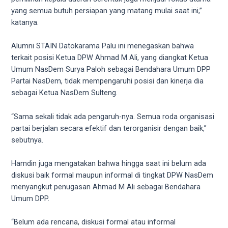
5
yang semua butuh persiapan yang matang mulai saat ini,”
working
katanya.
days.
You
Alumni STAIN Datokarama Palu ini menegaskan bahwa
can
terkait posisi Ketua DPW Ahmad M Ali, yang diangkat Ketua
also
Umum NasDem Surya Paloh sebagai Bendahara Umum DPP
use
Partai NasDem, tidak mempengaruhi posisi dan kinerja dia
our
sebagai Ketua NasDem Sulteng.
embed
code
“Sama sekali tidak ada pengaruh-nya. Semua roda organisasi
to
partai berjalan secara efektif dan terorganisir dengan baik,”
share
sebutnya.
our
porn
Hamdin juga mengatakan bahwa hingga saat ini belum ada
videos
diskusi baik formal maupun informal di tingkat DPW NasDem
on
menyangkut penugasan Ahmad M Ali sebagai Bendahara
other
Umum DPP.
websites.
On
“Belum ada rencana, diskusi formal atau informal